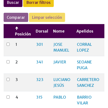
Buscar
Borrar filtros
Comparar
Limpar selección
Dorsal
Nome
Apelidos
Posición
(
1
301
JOSE
CORRAL
MANUEL
LOPEZ
2
341
JAVIER
SEOANE
PUGA
3
323
LUCIANO
CARRETERO
JESÚS
SANCHEZ
4
315
PABLO
BARRIO
VILAR