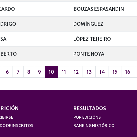
CARDO
BOUZAS ESPASANDIN
DRIGO
DOMÍNGUEZ
SA
LÓPEZ TEIJEIRO
BERTO
PONTE NOYA
6
7
8
9
10
11
12
13
14
15
16
CRICIÓN
RESULTADOS
IBIRSE
POR EDICIÓNS
DO DE INSCRITOS
RANKING HISTÓRICO