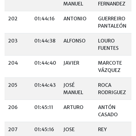
MANUEL
FERNANDEZ
202
01:44:16
ANTONIO
GUERREIRO
PANTALEÓN
203
01:44:38
ALFONSO
LOURO
FUENTES
204
01:44:40
JAVIER
MARCOTE
VÁZQUEZ
205
01:44:43
JOSÉ
ROCA
MANUEL
RODRIGUEZ
206
01:45:11
ARTURO
ANTÓN
CASADO
207
01:45:16
JOSE
REY