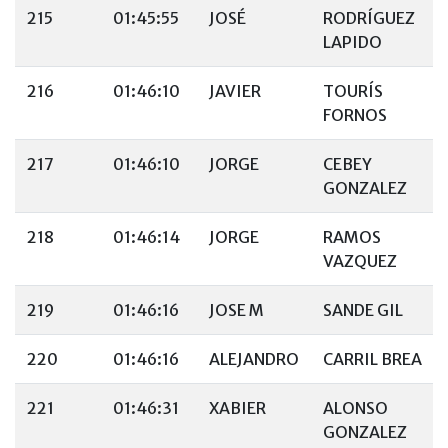
215
01:45:55
JOSÉ
RODRÍGUEZ
LAPIDO
216
01:46:10
JAVIER
TOURÍS
FORNOS
217
01:46:10
JORGE
CEBEY
GONZALEZ
218
01:46:14
JORGE
RAMOS
VAZQUEZ
219
01:46:16
JOSE M
SANDE GIL
220
01:46:16
ALEJANDRO
CARRIL BREA
221
01:46:31
XABIER
ALONSO
GONZALEZ