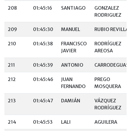
208
01:45:16
SANTIAGO
GONZALEZ
RODRIGUEZ
209
01:45:30
MANUEL
RUBIO REVILLA
210
01:45:38
FRANCISCO
RODRÍGUEZ
JAVIER
AREOSA
211
01:45:39
ANTONIO
CARRODEGUAS
212
01:45:46
JUAN
PREGO
FERNANDO
MOSQUERA
213
01:45:47
DAMIÁN
VÁZQUEZ
RODRÍGUEZ
214
01:45:53
LALI
AGUILERA