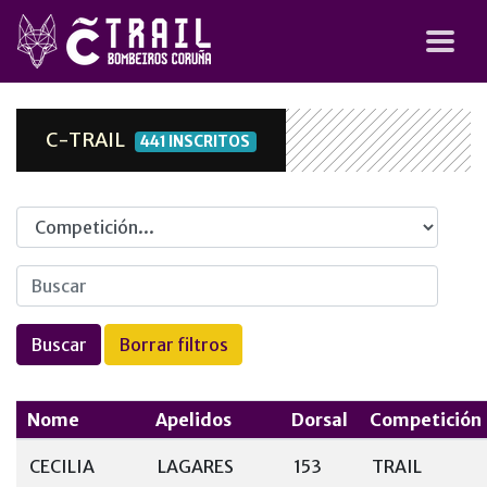
C-TRAIL
441 INSCRITOS
Competicion
Nome
Apelidos
Dorsal
Competición
CECILIA
LAGARES
153
TRAIL