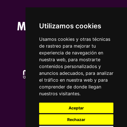
Utilizamos cookies
Usamos cookies y otras técnicas
de rastreo para mejorar tu
experiencia de navegación en
nuestra web, para mostrarte
contenidos personalizados y
anuncios adecuados, para analizar
el tráfico en nuestra web y para
comprender de donde llegan
nuestros visitantes.
Aceptar
Rechazar