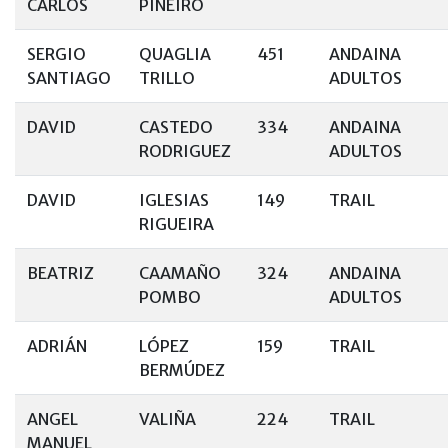
CARLOS
PIÑEIRO
SERGIO
QUAGLIA
451
ANDAINA
SANTIAGO
TRILLO
ADULTOS
DAVID
CASTEDO
334
ANDAINA
RODRIGUEZ
ADULTOS
DAVID
IGLESIAS
149
TRAIL
RIGUEIRA
BEATRIZ
CAAMAÑO
324
ANDAINA
POMBO
ADULTOS
ADRIÁN
LÓPEZ
159
TRAIL
BERMÚDEZ
ANGEL
VALIÑA
224
TRAIL
MANUEL