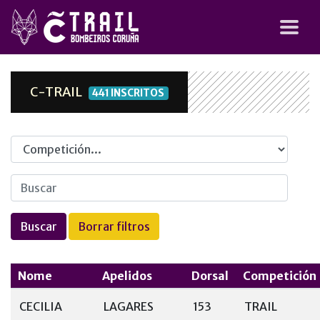
C-TRAIL
441 INSCRITOS
Competicion
Nome
Apelidos
Dorsal
Competición
CECILIA
LAGARES
153
TRAIL