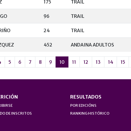
Z
175
TRAIL
EGO
96
TRAIL
RIÑO
24
TRAIL
ZQUEZ
452
ANDAINA ADULTOS
4
5
6
7
8
9
10
11
12
13
14
15
CRICIÓN
RESULTADOS
IBIRSE
POR EDICIÓNS
DO DE INSCRITOS
RANKING HISTÓRICO