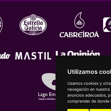
Utilizamos coo
Usamos cookies y otras
navegación en nuestra
anuncios adecuados, pa
comprender de donde ll