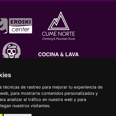
kies
 técnicas de rastreo para mejorar tu experiencia de
 web, para mostrarte contenidos personalizados y
ra analizar el tráfico en nuestra web y para
egan nuestros visitantes.