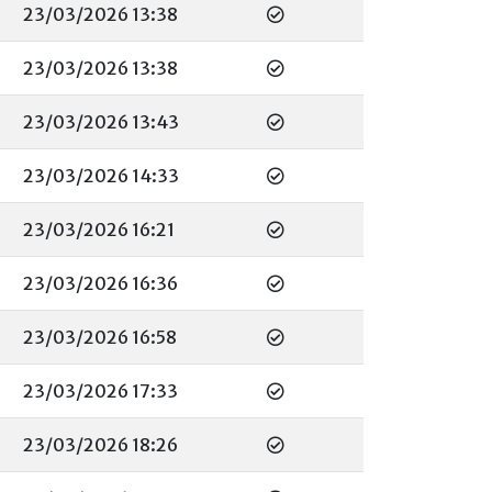
23/03/2026 13:38
23/03/2026 13:38
23/03/2026 13:43
23/03/2026 14:33
23/03/2026 16:21
23/03/2026 16:36
23/03/2026 16:58
23/03/2026 17:33
23/03/2026 18:26