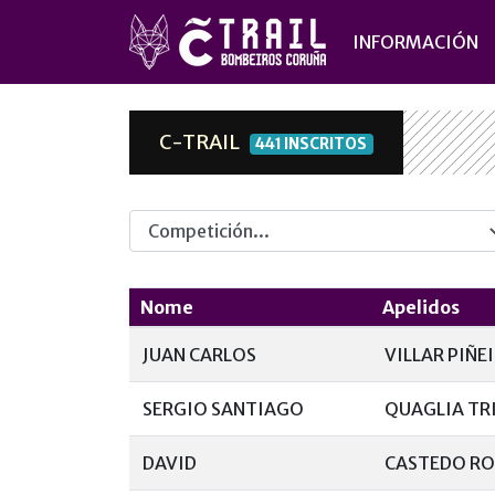
INFORMACIÓN
C-TRAIL
441 INSCRITOS
Competicion
Nome
Apelidos
JUAN CARLOS
VILLAR PIÑE
SERGIO SANTIAGO
QUAGLIA TR
DAVID
CASTEDO RO