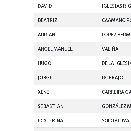
DAVID
IGLESIAS RI
BEATRIZ
CAAMAÑO 
ADRIÁN
LÓPEZ BERM
ANGEL MANUEL
VALIÑA
HUGO
DE LA IGLES
JORGE
BORRAJO
XENE
CARREIRA G
SEBASTIÁN
GONZÁLEZ M
ECATERINA
SOLOVIOVA