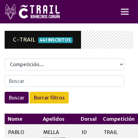
C-TRAIL
441 INSCRITOS
Competicion
Nome
Apelidos
Dorsal
Competición
PABLO
MELLA
10
TRAIL