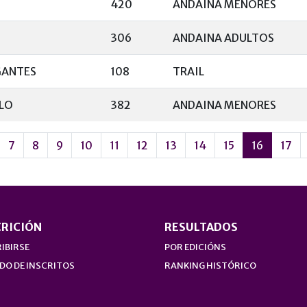
420
ANDAINA MENORES
306
ANDAINA ADULTOS
GANTES
108
TRAIL
LO
382
ANDAINA MENORES
7
8
9
10
11
12
13
14
15
16
17
CRICIÓN
RESULTADOS
IBIRSE
POR EDICIÓNS
DO DE INSCRITOS
RANKING HISTÓRICO