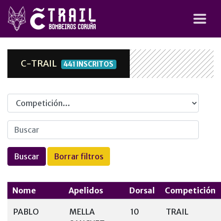
C-TRAIL
441 INSCRITOS
Competicion
Nome
Apelidos
Dorsal
Competición
PABLO
MELLA
10
TRAIL