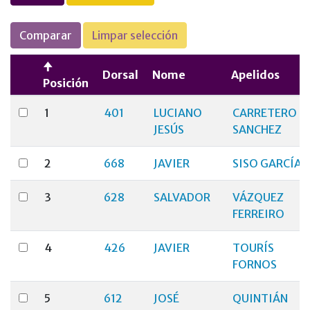
Comparar
Limpar selección
Dorsal
Nome
Apelidos
Posición
1
401
LUCIANO
CARRETERO
JESÚS
SANCHEZ
2
668
JAVIER
SISO GARCÍA
3
628
SALVADOR
VÁZQUEZ
FERREIRO
4
426
JAVIER
TOURÍS
FORNOS
5
612
JOSÉ
QUINTIÁN