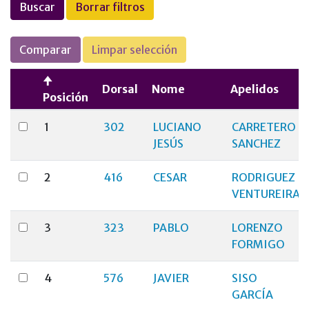
Buscar
Borrar filtros
Comparar
Limpar selección
Dorsal
Nome
Apelidos
Posición
1
302
LUCIANO
CARRETERO
JESÚS
SANCHEZ
2
416
CESAR
RODRIGUEZ
VENTUREIRA
3
323
PABLO
LORENZO
FORMIGO
4
576
JAVIER
SISO
GARCÍA