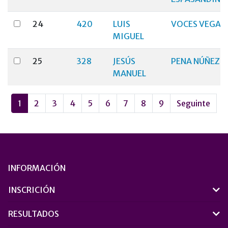
24
420
LUIS
VOCES VEGA
MIGUEL
25
328
JESÚS
PENA NÚÑEZ
MANUEL
1
2
3
4
5
6
7
8
9
Seguinte
INFORMACIÓN
INSCRICIÓN
RESULTADOS