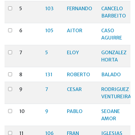
5
103
FERNANDO
CANCELO
BARBEITO
6
105
AITOR
CASO
AGUIRRE
7
5
ELOY
GONZALEZ
HORTA
8
131
ROBERTO
BALADO
9
7
CESAR
RODRIGUEZ
VENTUREIRA
10
9
PABLO
SEOANE
AMOR
11
106
FRAN
IGLESIAS