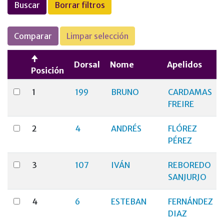
Buscar
Borrar filtros
Comparar
Limpar selección
Dorsal
Nome
Apelidos
Posición
1
199
BRUNO
CARDAMAS
FREIRE
2
4
ANDRÉS
FLÓREZ
PÉREZ
3
107
IVÁN
REBOREDO
SANJURJO
4
6
ESTEBAN
FERNÁNDEZ
DIAZ