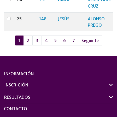
CRUZ
25
148
JESÚS
ALONSO
PREGO
1
2
3
4
5
6
7
Seguinte
INFORMACIÓN
INSCRICIÓN
RESULTADOS
CONTACTO